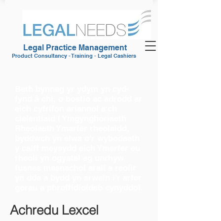
Legal Practice Management
Product Consultancy - Training - Legal Cashiers
Beth bynnag yr ydym yn cyd-
fynd â chi, o bostio ac adrodd ar
eich cyfrifon ariannol a'ch
cleientiaid i Ymgynghoriaeth
Rheolaeth Ymarfer rheolaidd,
byddwch yn elwa o'r wybodaeth
y caiff meysydd eich Ymarfer eu
rheoli yn ogystal ag unrhyw
fusnes masnachol arall a reolir
yn dda a bydd yn arwain i'r arfer
gorau a phroffidioldeb cynyddol.
Achredu Lexcel