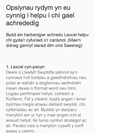
Opsiynau rydym yn eu
cynnig i helpu i chi gael
achrededig
Bydd ein harbenigwr achredu Lexcel helpu
chi gyda'r cyfuniad o'r canlynol. (Mae'n
ddrwg gennyf siarad dim ond Saesneg)
1. Lexcel cyn-pecyn
Dewis o Llawlyfr Swyddfa safonol sy'n
cynnwys holl bolisïau a gweithdrefnau neu
polisi ar wahân a dogfennau weithdrefn
mewn dewis o fformat word neu html.
Logiau perthnasol hefyd, cofrestri a
ffurflenni. Fel y cleient, bydd angen i lenwi
bylchau megis enwau deiliaid swyddi, chi,
cyfeiriadau ac ati. Byddai yn darparu
manylion am yr hyn y mae angen ichi ei
wneud hefyd, fel llunio cynllun strategol ac
ati. Paratoi cais a manylion cyswllt y corff
asesu y cwmni.