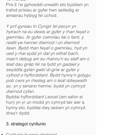
Pris £ i'w gyhoeddi-unwaith eto byddwn yn
trafod prisiau ar gyfer hwn seiliedig ar
amserau hyblyg fel uchod.
Y prif gyrsiau tri Cynigir fel pecyn yn
hytrach na eu dewis ar gyfer y rhan fwyaf o
gwmnïau. Ar gyfer cwmnïau llai o faint, y
realiti yw hanner diwrnod i un diwrnod
llawn. Bydd rhan fwyaf o gwmnïau, hyd yn
oed y rhai sydd yn dal yn eithaf bach,
mae'n debyg am eu rhannu'n eu staff am o
leiaf dau grŵp fel na fydd yn gadael y
swyddfa gyfan gwbl di-griw ar gyfer y
cyfnod o hyfforddiant. Bydd hynny'n golygu
pob cwrs yn rhedeg am o leiaf ddwywaith
ac, yn y senario hwnnw, bydd yn cymryd
diwrnod cyfan.
Byddai hyfforddiant Lexcel (am safon ei
hun) yn yr un modd yn cymryd tair awr a
hynny eto, byddai dwy sesiwn yn cymryd
drwy'r dydd.
​3. strategol cynllunio
Cynllunio busnes strategol