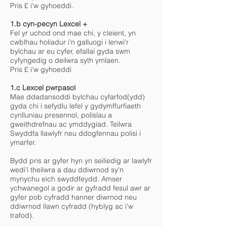
Pris £ i'w gyhoeddi.
1.b cyn-pecyn Lexcel +
Fel yr uchod ond mae chi, y cleient, yn
cwblhau holiadur i'n galluogi i lenwi'r
bylchau ar eu cyfer, efallai gyda swm
cyfyngedig o deilwra syth ymlaen.
Pris £ i'w gyhoeddi
1.c Lexcel pwrpasol
Mae ddadansoddi bylchau cyfarfod(ydd)
gyda chi i sefydlu lefel y gydymffurfiaeth
cynlluniau presennol, polisïau a
gweithdrefnau ac ymddygiad. Teilwra
Swyddfa llawlyfr neu ddogfennau polisi i
ymarfer.
Bydd pris ar gyfer hyn yn seiliedig ar lawlyfr
wedi'i theilwra a dau ddiwrnod sy'n
mynychu eich swyddfeydd. Amser
ychwanegol a godir ar gyfradd fesul awr ar
gyfer pob cyfradd hanner diwrnod neu
ddiwrnod llawn cyfradd (hyblyg ac i'w
trafod).