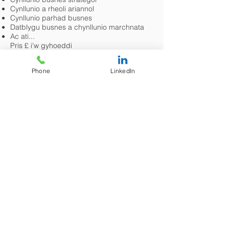
Cynllunio a rheoli ariannol
Cynllunio parhad busnes
Datblygu busnes a chynllunio marchnata
Ac ati...
Pris £ i'w gyhoeddi
4. archwilio ffug
Phone
LinkedIn
Eich swyddfeydd yn bresennol ychydig
wythnosau cyn yr asesiad cychwynnol i
gynnal ffug archwilio ffeiliau a chyfweliadau
gyda staff i roi blas o beth y gallant ei
ddisgwyl ac yn helpu i adeiladu hyder.
Pris £ i'w gyhoeddi fesul hanner diwrnod a
fesul diwrnod llawn. Byddai swm
gwirioneddol eto yn dibynnu ar faint o
ymarfer.
Holl ffioedd yn amodol ar ychwanegu TAW.
CARTREF
GWEITHREDU