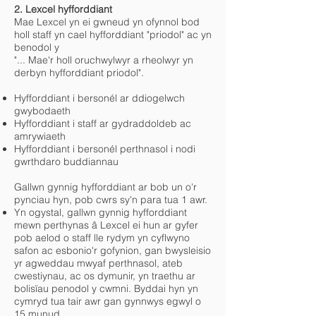
2. Lexcel hyfforddiant
Mae Lexcel yn ei gwneud yn ofynnol bod
holl staff yn cael hyfforddiant "priodol" ac yn
benodol y
"... Mae'r holl oruchwylwyr a rheolwyr yn
derbyn hyfforddiant priodol".
Hyfforddiant i bersonél ar ddiogelwch
gwybodaeth
Hyfforddiant i staff ar gydraddoldeb ac
amrywiaeth
Hyfforddiant i bersonél perthnasol i nodi
gwrthdaro buddiannau
Gallwn gynnig hyfforddiant ar bob un o'r
pynciau hyn, pob cwrs sy'n para tua 1 awr.
Yn ogystal, gallwn gynnig hyfforddiant
mewn perthynas â Lexcel ei hun ar gyfer
pob aelod o staff lle rydym yn cyflwyno
safon ac esbonio'r gofynion, gan bwysleisio
yr agweddau mwyaf perthnasol, ateb
cwestiynau, ac os dymunir, yn traethu ar
bolisïau penodol y cwmni. Byddai hyn yn
cymryd tua tair awr gan gynnwys egwyl o
15 munud.